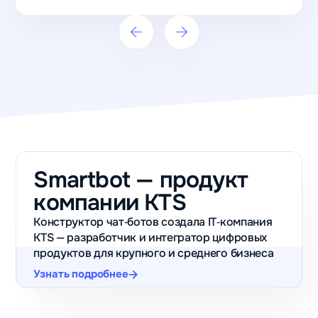
после запуска
бота
Виктория
Салихова
Школа
шитья
Garment
School
Smartbot — продукт
+120
компании KTS
подписчиков
Конструктор чат‑ботов создала IT‑компания
получили
KTS — разработчик и интегратор цифровых
без рекламы
продуктов для крупного и среднего бизнеса
после
Узнать подробнее
публикации
теста
ВКонтакте