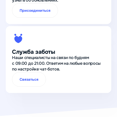
узнать об обновлениях.
столько
Присоединиться
контактов
потенциальных
клиентов
получили с
нуля после
запуска бота
для приёма
Служба заботы
заявок
Наши специалисты на связи по будням
с 09:00 до 21:00. Ответим на любые вопросы
Валерий
по настройке чат‑ботов.
Черников
Финансовый
Связаться
лидогенератор
Телепорт
в