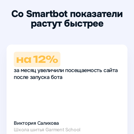
Со Smartbot показатели
растут быстрее
на 12%
за месяц увеличили посещаемость сайта
после запуска бота
на 12%
за месяц
увеличили
Виктория Салихова
посещаемость
Школа шитья Garment School
сайта