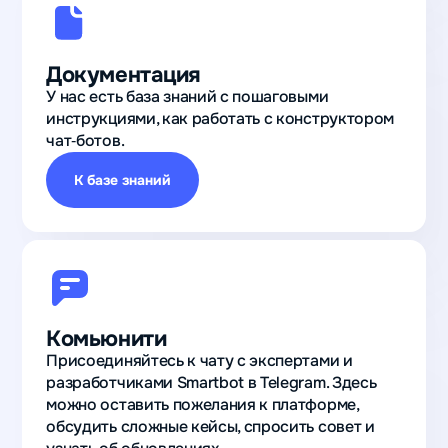
100
Документация
У нас есть база знаний с пошаговыми
активных
инструкциями, как работать с конструктором
пользователей
чат‑ботов.
получили
К базе знаний
после запуска
бота‑ассистента
для подготовки
к школьным
олимпиадам
Владислав
Детское
Комьюнити
образование
Присоединяйтесь к чату с экспертами и
разработчиками Smartbot в Telegram. Здесь
можно оставить пожелания к платформе,
обсудить сложные кейсы, спросить совет и
947