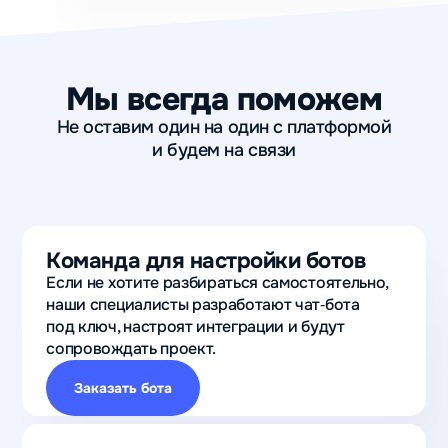
Дмитрий
Каим
Петербургский
интернет‑провайдер
Мы всегда поможем
Не оставим один на один с платформой
и будем на связи
на 38%
за месяц выросло
количество
переходов на сайт
Команда для настройки ботов
из ВКонтакте
Если не хотите разбираться самостоятельно,
после запуска бота
наши специалисты разработают чат‑бота
под ключ, настроят интеграции и будут
Виктория
сопровождать проект.
Салихова
Школа
Заказать бота
шитья
Garment
School