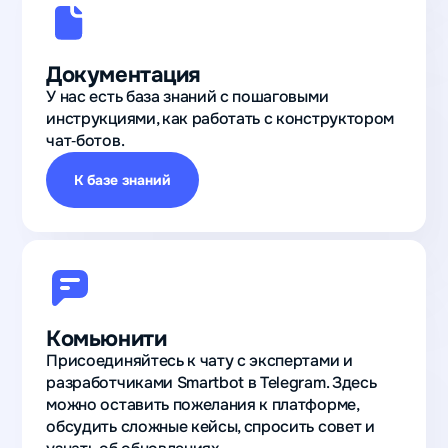
100
Документация
У нас есть база знаний с пошаговыми
активных
инструкциями, как работать с конструктором
пользователей
чат‑ботов.
получили
К базе знаний
после запуска
бота‑ассистента
для подготовки
к школьным
олимпиадам
Владислав
Детское
Комьюнити
образование
Присоединяйтесь к чату с экспертами и
разработчиками Smartbot в Telegram. Здесь
можно оставить пожелания к платформе,
обсудить сложные кейсы, спросить совет и
947