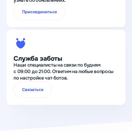
узнать об обновлениях.
столько
Присоединиться
контактов
потенциальных
клиентов
получили с
нуля после
запуска бота
для приёма
Служба заботы
заявок
Наши специалисты на связи по будням
с 09:00 до 21:00. Ответим на любые вопросы
Валерий
по настройке чат‑ботов.
Черников
Финансовый
Связаться
лидогенератор
Телепорт
в