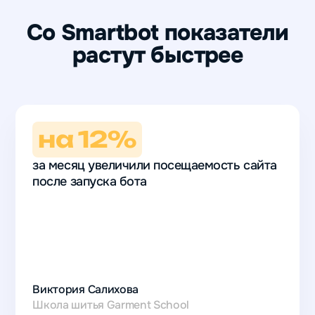
Со Smartbot показатели
растут быстрее
на 12%
за месяц увеличили посещаемость сайта
после запуска бота
на 12%
за месяц
увеличили
Виктория Салихова
посещаемость
Школа шитья Garment School
сайта