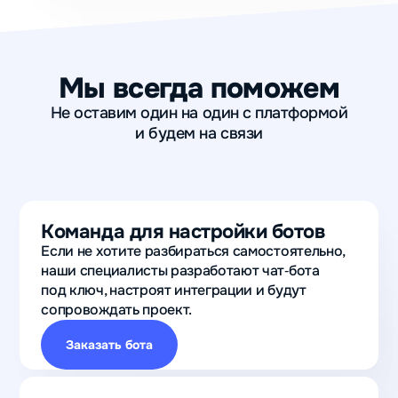
Дмитрий
Каим
Петербургский
интернет‑провайдер
Мы всегда поможем
Не оставим один на один с платформой
и будем на связи
на 38%
за месяц выросло
количество
переходов на сайт
Команда для настройки ботов
из ВКонтакте
Если не хотите разбираться самостоятельно,
после запуска бота
наши специалисты разработают чат‑бота
под ключ, настроят интеграции и будут
Виктория
сопровождать проект.
Салихова
Школа
Заказать бота
шитья
Garment
School