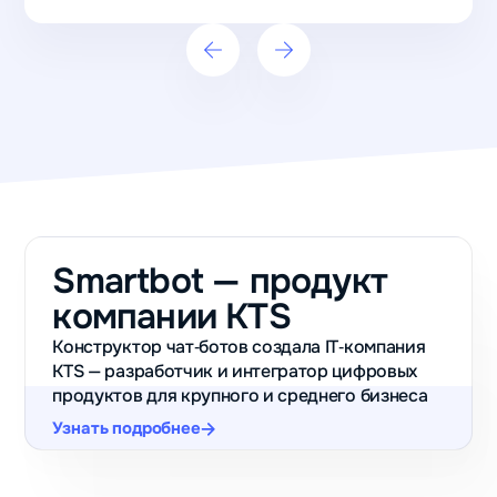
после запуска
бота
Виктория
Салихова
Школа
шитья
Garment
School
Smartbot — продукт
+120
компании KTS
подписчиков
Конструктор чат‑ботов создала IT‑компания
получили
KTS — разработчик и интегратор цифровых
без рекламы
продуктов для крупного и среднего бизнеса
после
Узнать подробнее
публикации
теста
ВКонтакте