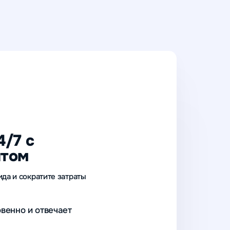
4/7 с
нтом
ида и сократите затраты
овенно и отвечает