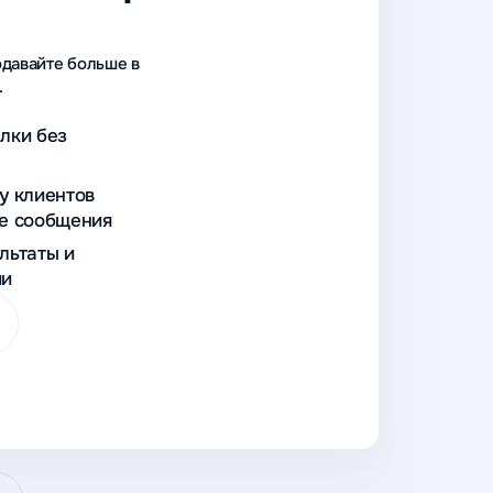
одавайте больше в
.
лки без
у клиентов
те сообщения
льтаты и
ии