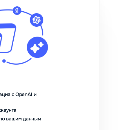
ация с OpenAI и
ккаунта
 по вашим данным