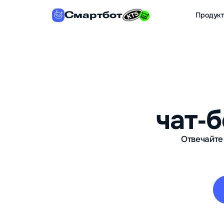
Смартбот
Продук
чат‑
Отвечайте