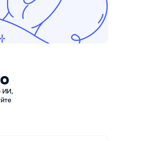
ro
 ИИ,
уйте