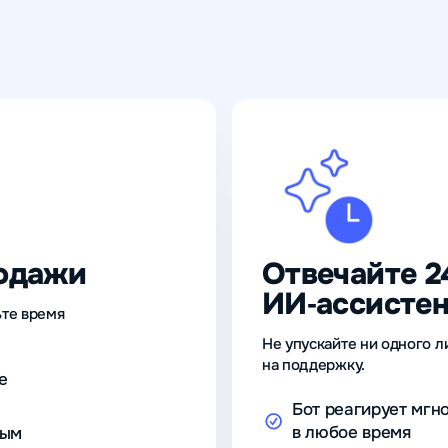
одажи
Отвечайте 2
ИИ‑ассисте
ьте время
Не упускайте ни одного л
на поддержку.
е
Бот реагирует мгн
в любое время
ным