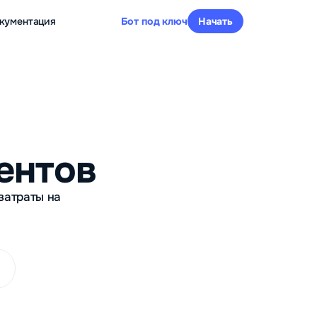
кументация
Бот под ключ
Начать
ентов
затраты на