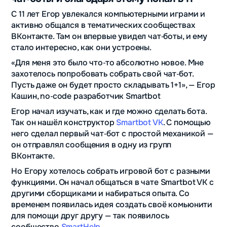
С 11 лет Егор увлекался компьютерными играми и
активно общался в тематических сообществах
ВКонтакте. Там он впервые увидел чат‑боты, и ему
стало интересно, как они устроены.
«Для меня это было что‑то абсолютно новое. Мне
захотелось попробовать собрать свой чат‑бот.
Пусть даже он будет просто складывать 1+1», — Егор
Кашин, no‑code разработчик Smartbot
Егор начал изучать, как и где можно сделать бота.
Так он нашёл конструктор
Smartbot VK
. С помощью
него сделал первый чат‑бот с простой механикой —
он отправлял сообщения в одну из групп
ВКонтакте.
Но Егору хотелось собрать игровой бот с разными
функциями. Он начал общаться в чате Smartbot VK с
другими сборщиками и набираться опыта. Со
временем появилась идея создать своё комьюнити
для помощи друг другу — так появилось
сообщество
SmartHelp
.