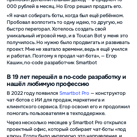
000 рублей в месяц. Но Егор решил продать его.
«Я начал собирать боты, когда был ещё ребёнком.
Пробовал воплотить то одну идею, то другую, но
быстро перегорал. Хотелось создать свой
уникальный игровой мир, и в Toucan Bot у меня это
получилось. Но нужно было продвигать и развивать
проект. Мне не хватало времени, ведь я ещё учился
и работал. Поэтому я продал чат‑бота», — Егор
Кашин, no‑code разработчик Smartbot
В 19 лет перешёл в no‑code разработку и
нашёл любимую профессию
В 2022 году появился
Smartbot Pro
— конструктор
чат‑ботов с ИИ для продаж, маркетинга и
клиентского сервиса. Егор освоил его и продолжил
помогать пользователям в техподдержке.
Через несколько месяцев у Smartbot Pro открылся
проектный офис, который собирает чат‑боты «под
ключ». Егору было интересно это направление, и