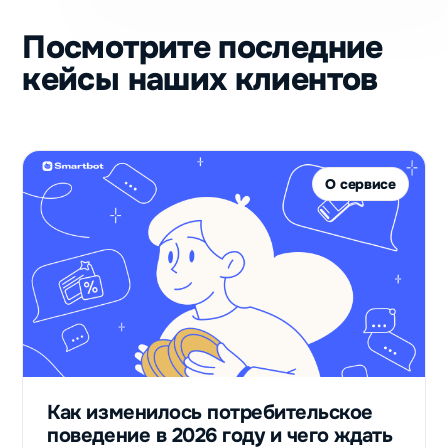
пользователей
получили
Посмотрите последние
после запуска
кейсы наших клиентов
бота‑ассистента
для подготовки
к школьным
олимпиадам
Владислав
О сервисе
Детское
образование
947
столько
контактов
потенциальных
Как изменилось потребительское
клиентов
поведение в 2026 году и чего ждать
получили с