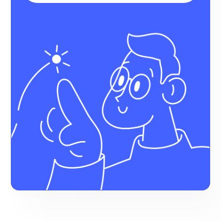
на 38%
за месяц выросло
количество
переходов на сайт
из ВКонтакте
после запуска бота
Виктория
Салихова
Школа
шитья
Garment
School
100
активных