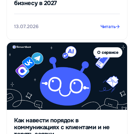
бизнесу в 2027
нуля после
запуска бота
для приёма
заявок
13.07.2026
Читать
Валерий
Черников
Финансовый
О сервисе
лидогенератор
Телепорт
в
125
раз
увеличили
Как навести порядок в
выручку
коммуникациях с клиентами и не
благодаря