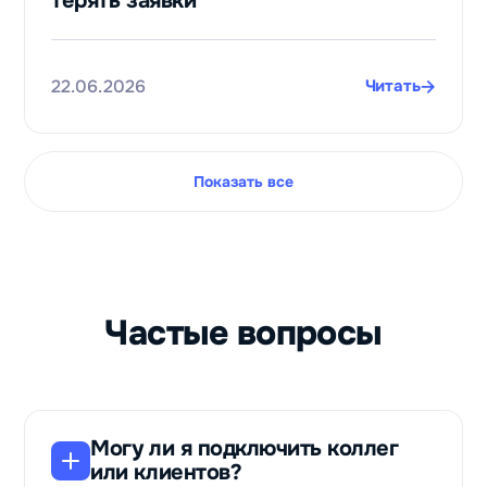
терять заявки
чат‑ботам
Даниил
Фам
22.06.2026
Читать
Сервис по
оплате
зарубежных
цифровых
Показать все
товаров и
услуг
Paytool
Частые вопросы
Могу ли я подключить коллег
или клиентов?