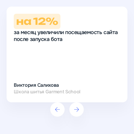
на 12%
за месяц увеличили посещаемость сайта
после запуска бота
на 12%
за месяц
увеличили
Виктория Салихова
посещаемость
Школа шитья Garment School
сайта
после запуска
бота
Виктория
Салихова
Школа