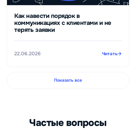
раз
увеличили
Как навести порядок в
выручку
коммуникациях с клиентами и не
благодаря
терять заявки
чат‑ботам
Даниил
Фам
22.06.2026
Читать
Сервис по
оплате
зарубежных
цифровых
Показать все
товаров и
услуг
Paytool
Частые вопросы