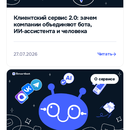
контактов
потенциальных
Клиентский сервис 2.0: зачем
клиентов
компании объединяют бота,
получили с
ИИ‑ассистента и человека
нуля после
запуска бота
для приёма
заявок
27.07.2026
Читать
Валерий
Черников
Финансовый
О сервисе
лидогенератор
Телепорт
в
125