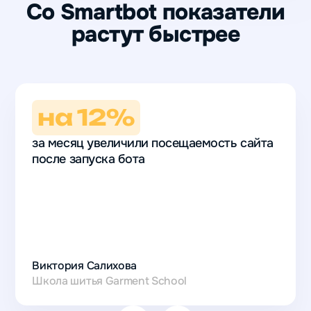
Со Smartbot показатели
растут быстрее
на 12%
за месяц увеличили посещаемость сайта
после запуска бота
на 12%
за месяц
увеличили
Виктория Салихова
посещаемость
Школа шитья Garment School
сайта
после запуска