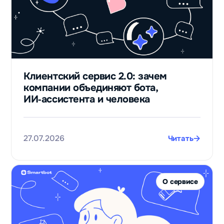
947
столько
контактов
потенциальных
Клиентский сервис 2.0: зачем
клиентов
компании объединяют бота,
получили с
ИИ‑ассистента и человека
нуля после
запуска бота
для приёма
заявок
27.07.2026
Читать
Валерий
Черников
Финансовый
О сервисе
лидогенератор
Телепорт