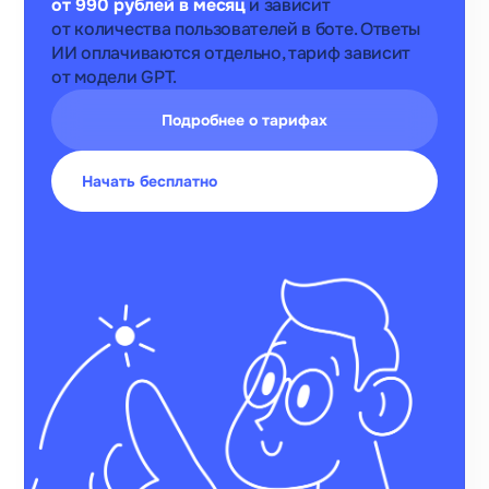
публикации
от 990 рублей в месяц
и зависит
теста
от количества пользователей в боте. Ответы
ВКонтакте
ИИ оплачиваются отдельно, тариф зависит
от модели GPT.
Дмитрий
Каим
Подробнее о тарифах
Петербургский
интернет‑провайдер
Начать бесплатно
на 38%
за месяц выросло
количество
переходов на сайт
из ВКонтакте
после запуска бота
Виктория
Салихова
Школа