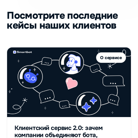
пользователей
получили
Посмотрите последние
после запуска
кейсы наших клиентов
бота‑ассистента
для подготовки
к школьным
олимпиадам
Владислав
О сервисе
Детское
образование
947
столько
контактов
потенциальных
Клиентский сервис 2.0: зачем
клиентов
компании объединяют бота,
получили с