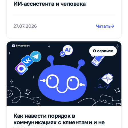
ИИ‑ассистента и человека
нуля после
запуска бота
для приёма
заявок
27.07.2026
Читать
Валерий
Черников
Финансовый
О сервисе
лидогенератор
Телепорт
в
125
раз
увеличили
Как навести порядок в
выручку
коммуникациях с клиентами и не
благодаря