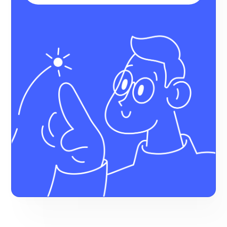
на 38%
за месяц выросло
количество
переходов на сайт
из ВКонтакте
после запуска бота
Виктория
Салихова
Школа
шитья
Garment
School
100
активных