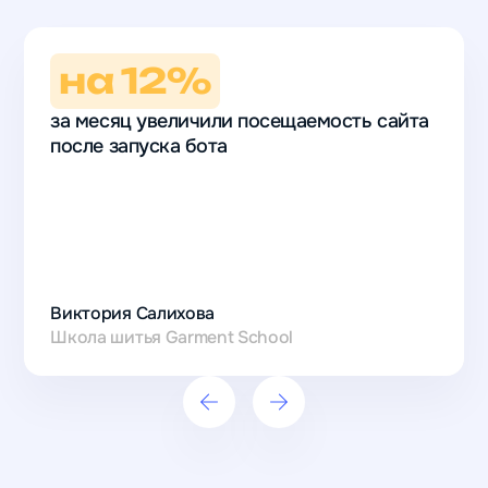
на 12%
за месяц увеличили посещаемость сайта
после запуска бота
на 12%
за месяц
увеличили
Виктория Салихова
посещаемость
Школа шитья Garment School
сайта
после запуска
бота
Виктория
Салихова
Школа