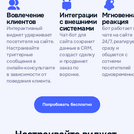
Вовлечение
Интеграции
Мгновенн
клиентов
с внешними
реакция
системами
Интерактивный
Бот работает 
виджет удерживает
Чат‑бот для
чате на сайте
посетителя на сайте.
сайта сохранит
24/7, реагиру
Настраивайте
данные в CRM,
сразу и
триггерные
создаст сделку
общается с
сообщения в
и продвинет
сотнями
онлайн‑консультанте
заказ по
посетителей
в зависимости от
воронке.
одновременно
поведения клиента.
Попробовать бесплатно