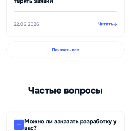
терять заявки
чат‑ботам
Даниил
Фам
22.06.2026
Читать
Сервис по
оплате
зарубежных
цифровых
Показать все
товаров и
услуг
Paytool
Частые вопросы
Можно ли заказать разработку у
вас?