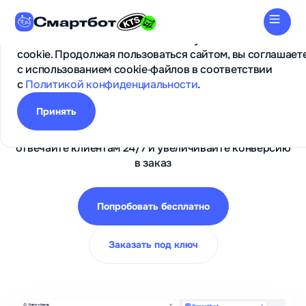
Смартбот
Для обеспечения корректной работы сайта и улучшени
пользовательского опыта используются технологии
cookie. Продолжая пользоваться сайтом, вы соглашает
с использованием cookie‑файлов в соответствии
с
Политикой конфиденциальности
.
Онлайн‑чат на сайт
Принять
Установите виджет без навыков программирования,
отвечайте клиентам 24/7 и увеличивайте конверсию
в заказ
Попробовать бесплатно
Заказать под ключ