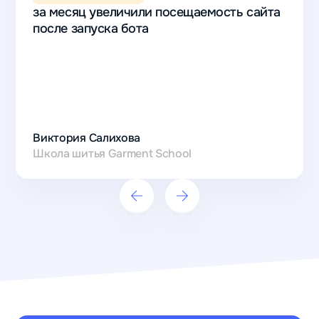
за месяц увеличили посещаемость сайта
после запуска бота
на 12%
за месяц
увеличили
Виктория Салихова
посещаемость
Школа шитья Garment School
сайта
после запуска
бота
Виктория
Салихова
Школа
шитья
Garment
School