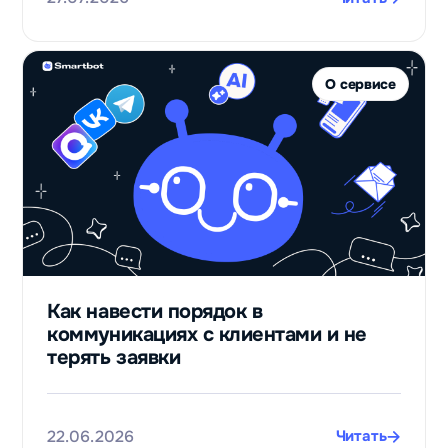
Валерий
Черников
Финансовый
О сервисе
лидогенератор
Телепорт
в
125
раз
увеличили
Как навести порядок в
выручку
коммуникациях с клиентами и не
благодаря
терять заявки
чат‑ботам
Даниил
Фам
22.06.2026
Читать