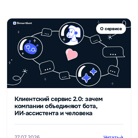
для подготовки
к школьным
олимпиадам
Владислав
О сервисе
Детское
образование
947
столько
контактов
потенциальных
Клиентский сервис 2.0: зачем
клиентов
компании объединяют бота,
получили с
ИИ‑ассистента и человека
нуля после
запуска бота
для приёма
заявок
27.07.2026
Читать