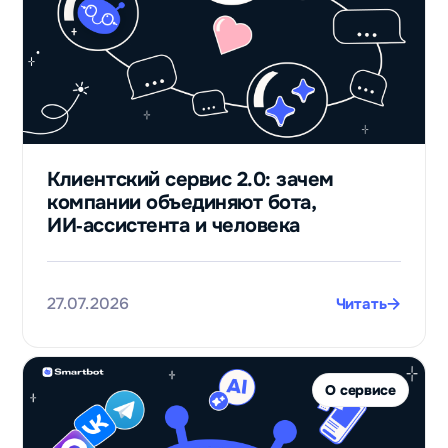
947
столько
контактов
потенциальных
Клиентский сервис 2.0: зачем
клиентов
компании объединяют бота,
получили с
ИИ‑ассистента и человека
нуля после
запуска бота
для приёма
заявок
27.07.2026
Читать
Валерий
Черников
Финансовый
О сервисе
лидогенератор
Телепорт