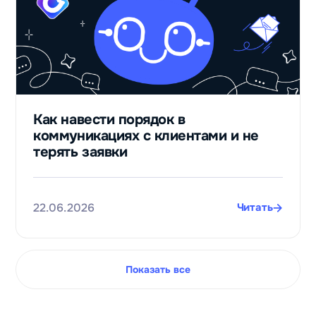
в
125
раз
увеличили
Как навести порядок в
выручку
коммуникациях с клиентами и не
благодаря
терять заявки
чат‑ботам
Даниил
Фам
22.06.2026
Читать
Сервис по
оплате
зарубежных
цифровых
Показать все
товаров и
услуг
Paytool