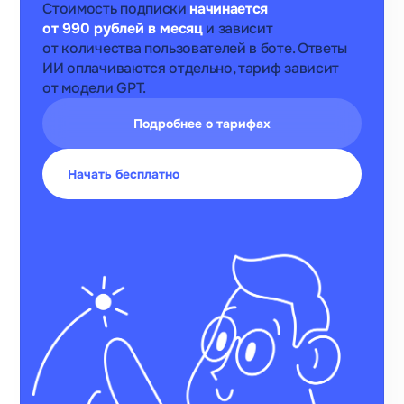
после
Стоимость подписки
начинается
публикации
от 990 рублей в месяц
и зависит
теста
от количества пользователей в боте. Ответы
ВКонтакте
ИИ оплачиваются отдельно, тариф зависит
от модели GPT.
Дмитрий
Каим
Подробнее о тарифах
Петербургский
интернет‑провайдер
Начать бесплатно
на 38%
за месяц выросло
количество
переходов на сайт
из ВКонтакте
после запуска бота
Виктория
Салихова