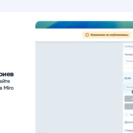
риев
айте
в Miro