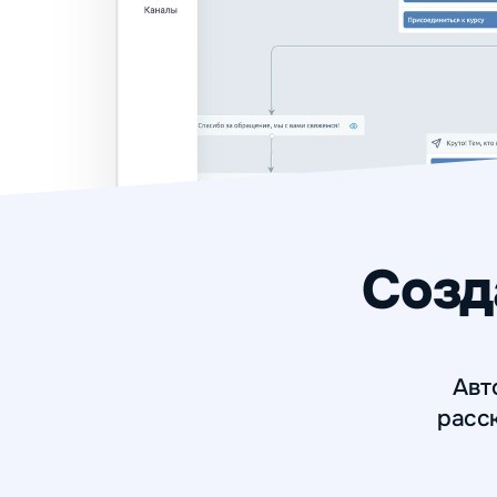
Созд
Авт
расск