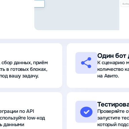
Один бот 
 сбор данных, приём
К сценарию 
ть в готовых блоках,
количество к
под вашу задачу.
на Авито.
Тестирова
еграции по API
Проверяйте о
спользуйте low‑код
запустите тес
ть данными
который подс