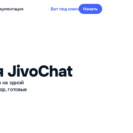
кументация
Бот под ключ
Начать
 JivoChat
в на одной
ор, готовые