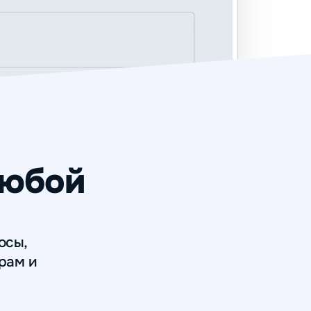
любой
осы,
арам и