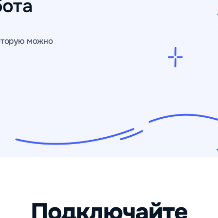
бота
которую можно
Подключайте