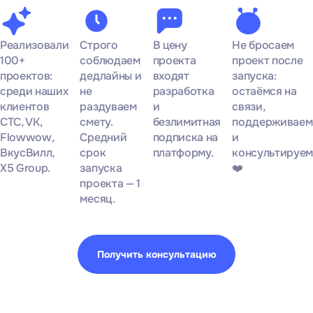
Реализовали
Строго
В цену
Не бросаем
100+
соблюдаем
проекта
проект после
проектов:
дедлайны и
входят
запуска:
среди наших
не
разработка
остаёмся на
клиентов
раздуваем
и
связи,
СТС, VK,
смету.
безлимитная
поддерживаем
Flowwow,
Средний
подписка на
и
ВкусВилл,
срок
платформу.
консультируем
X5 Group.
запуска
❤️
проекта — 1
месяц.
Получить консультацию